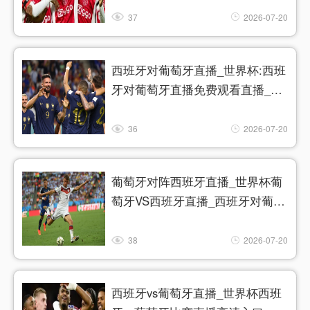
37
2026-07-20
西班牙对葡萄牙直播_世界杯:西班
牙对葡萄牙直播免费观看直播_世
界杯西班牙对葡萄牙直播在线观
看高清无插件
36
2026-07-20
葡萄牙对阵西班牙直播_世界杯葡
萄牙VS西班牙直播_西班牙对葡萄
牙比赛直播在线无插件观看
38
2026-07-20
西班牙vs葡萄牙直播_世界杯西班