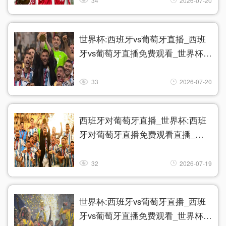
34
2026-07-20
世界杯:西班牙vs葡萄牙直播_西班
牙vs葡萄牙直播免费观看_世界杯今
日西班牙vs葡萄牙直播在线观看高
清视频直播
33
2026-07-20
西班牙对葡萄牙直播_世界杯:西班
牙对葡萄牙直播免费观看直播_世
界杯西班牙对葡萄牙直播在线观看
高清无插件
32
2026-07-19
世界杯:西班牙vs葡萄牙直播_西班
牙vs葡萄牙直播免费观看_世界杯今