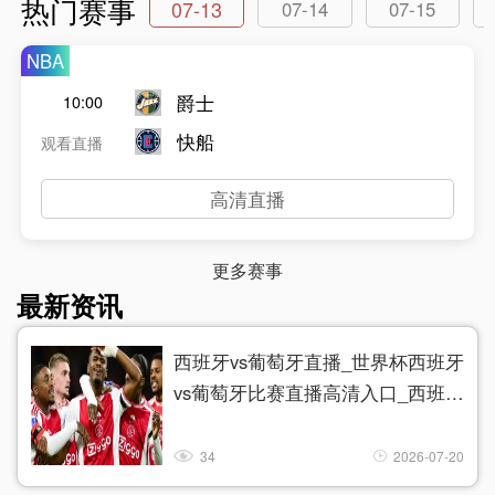
热门赛事
07-13
07-14
07-15
NBA
爵士
10:00
快船
观看直播
高清直播
更多赛事
最新资讯
西班牙vs葡萄牙直播_世界杯西班牙
vs葡萄牙比赛直播高清入口_西班牙
vs葡萄牙预测分析直播
34
2026-07-20